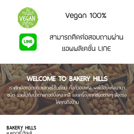
ทาน
แจ้ง
วิธีการชำระสินค้า
โอน
เงิน
วิธี
การ
สั่ง
สินค้า
วิธี
WELCOME TO BAKERY HILLS
การ
ชำระ
เราคัดเลือกวัตถุดิบเบเกอรี่ชั้นเยี่ยม ทั้งถั่วอบแห้ง ผลไม้อบแห้งนานา
เงิน
ชนิด รวมไปถึงน้ำตาลทอปปิ้งหลากสี และเครื่องเทศชนิดต่างๆ ส่งตรง
เช็ค
ให้คุณถึงบ้าน
การจัดส่ง
เลข
ที่
พัสดุ
BAKERY HILLS
เบเกอรี่ฮิลส์
อัตรา