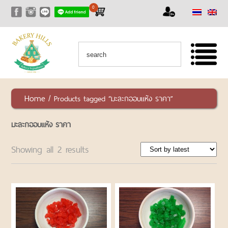
0
หน้าแรก
สินค้า
สินค้า
ทั้งหมด
เซ็ท
Home
/ Products tagged “มะละกออบแห้ง ราคา”
สุด
คุ้ม
มะละกออบแห้ง ราคา
RAW
NUTS
Showing all 2 results
AND
SEEDS
ถั่ว
และ
ธัญพืช
ชนิด
ดิบ