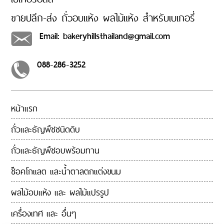
ค่า
ขายปลีก-ส่ง ถั่วอบแห้ง ผลไม้แห้ง สำหรับเบเกอรี่
ส่ง
สินค้า
Email: bakeryhillsthailand@gmail.com
รีวิว
เพิ่มเติม
ลูกค้า
088-286-3252
ขายส่ง
เงื่อนไข
หน้าแรก
การ
คืน
ถั่วและธัญพืชชนิดดิบ
สินค้า
นโยบาย
ถั่วและธัญพืชอบพร้อมทาน
ความ
เป็น
ช็อคโกแลต และน้ำตาลตกแต่งขนม
ส่วน
ผลไม้อบแห้ง และ ผลไม้แปรรูป
ตัว
บล็อค
เครื่องเทศ และ อื่นๆ
และ