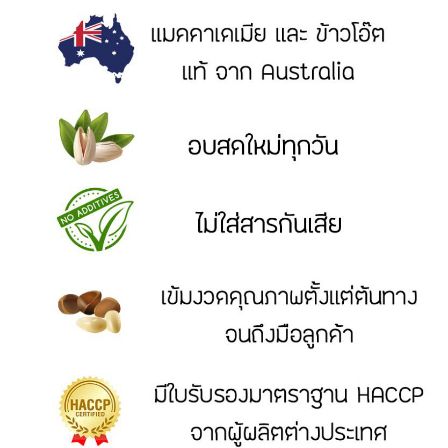
ขนม
DRIED
AND
PROCESSED
FRUITS
ผล
ไม้
อบ
แห้ง
และ
ผล
ไม้
แปรรูป
READY
TO
EAT
ผลิตภัณฑ์
อบ
พร้อม