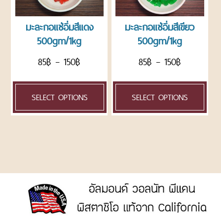
ROASTED
NUTS
มะละกอแช่อิ่มสีแดง
มะละกอแช่อิ่มสีเขียว
AND
500gm/1kg
500gm/1kg
SEEDS
ถั่ว
85
฿
–
150
฿
85
฿
–
150
฿
และ
ธัญพืช
อบ
SELECT OPTIONS
SELECT OPTIONS
แพ็ค
ถุง
CHOCOLATE
AND
CONFECTIONARY
ช็อค
โก
แลต
และ
น้ำตาล
ตกแต่ง