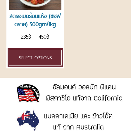
ROASTED
NUTS
สตรอเบอรี่อบแห้ง (ซอฟ
AND
ดราย) 500gm/1kg
SEEDS
ถั่ว
235
฿
–
450
฿
และ
ธัญพืช
อบ
SELECT OPTIONS
แพ็ค
ถุง
CHOCOLATE
AND
CONFECTIONARY
ช็อค
โก
แลต
และ
น้ำตาล
ตกแต่ง