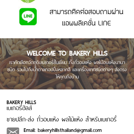
ทาน
แจ้ง
วิธีการชำระสินค้า
โอน
เงิน
วิธี
การ
WELCOME TO BAKERY HILLS
สั่ง
สินค้า
เราคัดเลือกวัตถุดิบเบเกอรี่ชั้นเยี่ยม ทั้งถั่วอบแห้ง ผลไม้อบแห้งนานา
ชนิด รวมไปถึงน้ำตาลทอปปิ้งหลากสี และเครื่องเทศชนิดต่างๆ ส่งตรง
วิธี
ให้คุณถึงบ้าน
การ
ชำระ
เงิน
เช็ค
BAKERY HILLS
การจัดส่ง
เบเกอรี่ฮิลส์
เลข
ที่
ขายปลีก-ส่ง ถั่วอบแห้ง ผลไม้แห้ง สำหรับเบเกอรี่
พัสดุ
Email: bakeryhillsthailand@gmail.com
อัตรา