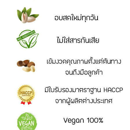
ขนม
DRIED
AND
PROCESSED
FRUITS
ผล
ไม้
อบ
แห้ง
และ
ผล
ไม้
แปรรูป
READY
TO
EAT
ผลิตภัณฑ์
อบ
พร้อม