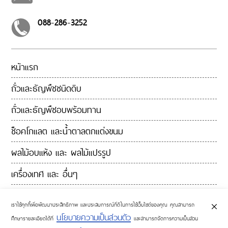
ค่า
ส่ง
088-286-3252
สินค้า
รีวิว
เพิ่มเติม
ลูกค้า
หน้าแรก
ขายส่ง
ถั่วและธัญพืชชนิดดิบ
เงื่อนไข
ถั่วและธัญพืชอบพร้อมทาน
การ
คืน
ช็อคโกแลต และน้ำตาลตกแต่งขนม
สินค้า
นโยบาย
ผลไม้อบแห้ง และ ผลไม้แปรรูป
ความ
เครื่องเทศ และ อื่นๆ
เป็น
ส่วน
ติดต่อเรา
ตัว
เราใช้คุกกี้เพื่อพัฒนาประสิทธิภาพ และประสบการณ์ที่ดีในการใช้เว็บไซต์ของคุณ คุณสามารถ
บล็อค
นโยบายความเป็นส่วนตัว
ศึกษารายละเอียดได้ที่
และสามารถจัดการความเป็นส่วน
และ