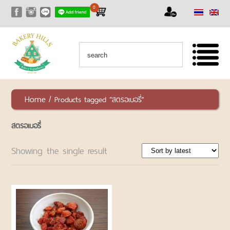
0
หน้าแรก
สินค้า
สินค้า
ทั้งหมด
เซ็ท
Home
/ Products tagged “สตรอเบอรี่”
สุด
คุ้ม
สตรอเบอรี่
RAW
NUTS
Showing the single result
AND
SEEDS
ถั่ว
และ
ธัญพืช
ชนิด
ดิบ