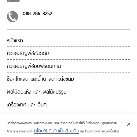
ค่า
ส่ง
088-286-3252
สินค้า
รีวิว
เพิ่มเติม
ลูกค้า
หน้าแรก
ขายส่ง
ถั่วและธัญพืชชนิดดิบ
เงื่อนไข
ถั่วและธัญพืชอบพร้อมทาน
การ
คืน
ช็อคโกแลต และน้ำตาลตกแต่งขนม
สินค้า
นโยบาย
ผลไม้อบแห้ง และ ผลไม้แปรรูป
ความ
เครื่องเทศ และ อื่นๆ
เป็น
ส่วน
ติดต่อเรา
ตัว
เราใช้คุกกี้เพื่อพัฒนาประสิทธิภาพ และประสบการณ์ที่ดีในการใช้เว็บไซต์ของคุณ คุณสามารถ
บล็อค
นโยบายความเป็นส่วนตัว
ศึกษารายละเอียดได้ที่
และสามารถจัดการความเป็นส่วน
และ