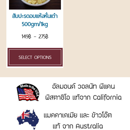
ROASTED
NUTS
สับปะรดอบแห้งหั่นเต๋า
AND
500gm/1kg
SEEDS
ถั่ว
149
฿
–
275
฿
และ
ธัญพืช
อบ
SELECT OPTIONS
แพ็ค
ถุง
CHOCOLATE
AND
CONFECTIONARY
ช็อค
โก
แลต
และ
น้ำตาล
ตกแต่ง