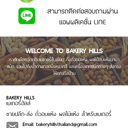
ทาน
แจ้ง
วิธีการชำระสินค้า
โอน
เงิน
วิธี
การ
WELCOME TO BAKERY HILLS
สั่ง
สินค้า
เราคัดเลือกวัตถุดิบเบเกอรี่ชั้นเยี่ยม ทั้งถั่วอบแห้ง ผลไม้อบแห้งนานา
ชนิด รวมไปถึงน้ำตาลทอปปิ้งหลากสี และเครื่องเทศชนิดต่างๆ ส่งตรง
วิธี
ให้คุณถึงบ้าน
การ
ชำระ
เงิน
เช็ค
BAKERY HILLS
การจัดส่ง
เบเกอรี่ฮิลส์
เลข
ที่
ขายปลีก-ส่ง ถั่วอบแห้ง ผลไม้แห้ง สำหรับเบเกอรี่
พัสดุ
Email: bakeryhillsthailand@gmail.com
อัตรา