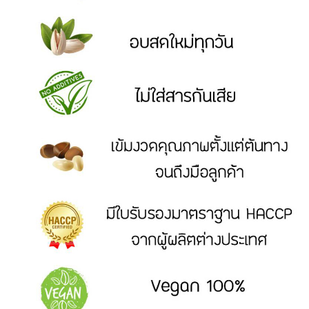
ขนม
DRIED
AND
PROCESSED
FRUITS
ผล
ไม้
อบ
แห้ง
และ
ผล
ไม้
แปรรูป
READY
TO
EAT
ผลิตภัณฑ์
อบ
พร้อม