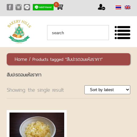
0
หน้าแรก
สินค้า
สินค้า
ทั้งหมด
เซ็ท
Home
/ Products tagged “สับปะรดอบแห้งราคา”
สุด
คุ้ม
สับปะรดอบแห้งราคา
RAW
NUTS
Showing the single result
AND
SEEDS
ถั่ว
และ
ธัญพืช
ชนิด
ดิบ