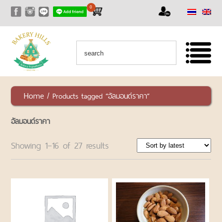
0
หน้าแรก
สินค้า
สินค้า
ทั้งหมด
เซ็ท
Home
/ Products tagged “อัลมอนด์ราคา”
สุด
คุ้ม
อัลมอนด์ราคา
RAW
NUTS
Showing 1–16 of 27 results
AND
SEEDS
ถั่ว
และ
ธัญพืช
ชนิด
ดิบ