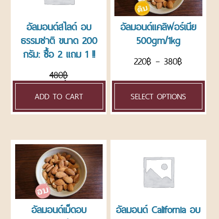
ROASTED
NUTS
อัลมอนด์สไลด์ อบ
อัลมอนด์แคลิฟอร์เนีย
AND
ธรรมชาติ ขนาด 200
500gm/1kg
SEEDS
กรัม: ซื้อ 2 แถม 1 !!
ถั่ว
220
฿
–
380
฿
และ
480
฿
ธัญพืช
320
฿
อบ
ADD TO CART
SELECT OPTIONS
แพ็ค
ถุง
CHOCOLATE
AND
CONFECTIONARY
ช็อค
โก
แลต
และ
น้ำตาล
อัลมอนด์เม็ดอบ
อัลมอนด์ California อบ
ตกแต่ง