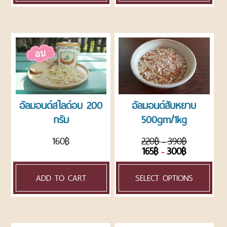
ค่า
ส่ง
สินค้า
รีวิว
เพิ่มเติม
ลูกค้า
ขายส่ง
เงื่อนไข
อัลมอนด์สไลด์อบ 200
อัลมอนด์สับหยาบ
การ
กรัม
500gm/1kg
คืน
สินค้า
160
฿
220
฿
390
฿
–
นโยบาย
165
฿
300
฿
–
ความ
เป็น
ADD TO CART
SELECT OPTIONS
ส่วน
ตัว
บล็อค
และ