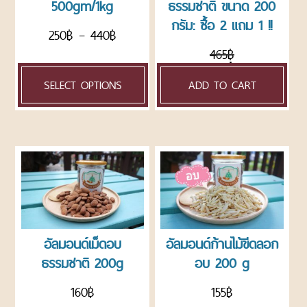
500gm/1kg
ธรรมชาติ ขนาด 200
ขนม
กรัม: ซื้อ 2 แถม 1 !!
250
฿
–
440
฿
DRIED
AND
465
฿
PROCESSED
350
฿
FRUITS
SELECT OPTIONS
ADD TO CART
ผล
ไม้
อบ
แห้ง
และ
ผล
ไม้
แปรรูป
READY
อัลมอนด์เม็ดอบ
อัลมอนด์ก้านไม้ขีดลอก
TO
EAT
ธรรมชาติ 200g
อบ 200 g
ผลิตภัณฑ์
อบ
160
฿
155
฿
พร้อม