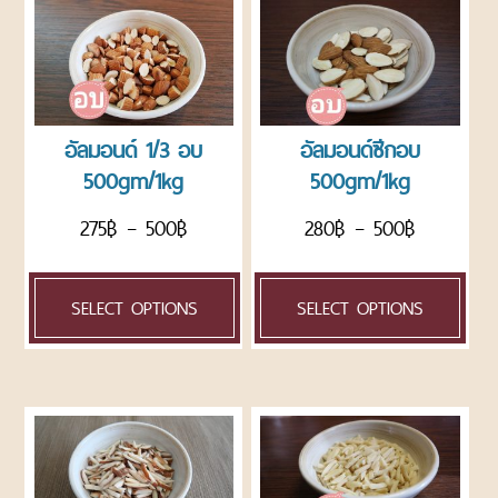
ข่าวสาร
เกี่ยว
กับ
เรา
อัลมอนด์ 1/3 อบ
อัลมอนด์ซีกอบ
ติดต่อ
เรา
500gm/1kg
500gm/1kg
275
฿
–
500
฿
280
฿
–
500
฿
SELECT OPTIONS
SELECT OPTIONS