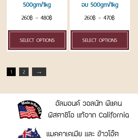
500gm/1kg
อบ 500gm/1kg
260
฿
–
480
฿
260
฿
–
470
฿
SELECT OPTIONS
SELECT OPTIONS
1
2
→