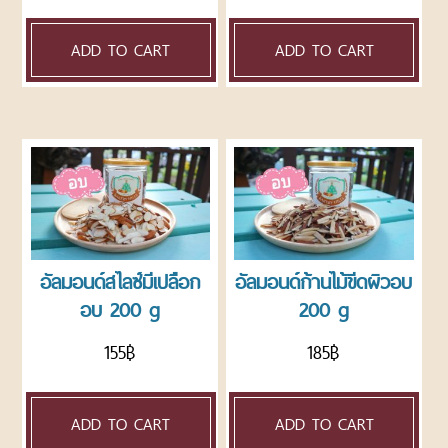
ทาน
ADD TO CART
ADD TO CART
แจ้ง
วิธีการชำระสินค้า
โอน
เงิน
วิธี
การ
สั่ง
สินค้า
วิธี
การ
อัลมอนด์สไลซ์มีเปลือก
อัลมอนด์ก้านไม้ขีดผิวอบ
ชำระ
เงิน
อบ 200 g
200 g
เช็ค
การจัดส่ง
155
฿
185
฿
เลข
ที่
พัสดุ
ADD TO CART
ADD TO CART
อัตรา