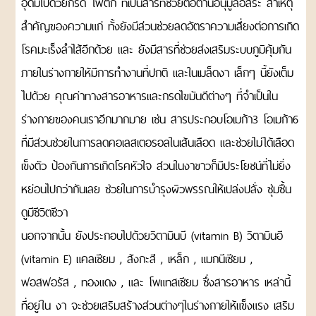
อุดมไปด้วยกรด ไฟติก ที่เป็นสารที่ช่วยต่อต้านอนุมูลอิสระ สาเหตุ
ขนม
สำคัญของความแก่ ทั้งยังมีส่วนช่วยลดอัตราความเสี่ยงต่อการเกิด
DRIED
โรคมะเร็งลำไส้อีกด้วย และ ยังมีสารที่ช่วยส่งเสริมระบบภูมิคุ้มกัน
AND
PROCESSED
ภายในร่างกายให้มีการทำงานที่ปกติ และในเมล็ดงา เล็กๆ นี้ยังเต็ม
FRUITS
ไปด้วย คุณค่าทางสารอาหารและกรดไขมันดีต่างๆ ที่จำเป็นใน
ผล
ไม้
ร่างกายของคนเราอีกมากมาย เช่น สารประกอบโอเมก้า3 โอเมก้า6
อบ
ที่มีส่วนช่วยในการลดคอเลสเตอรอลในเส้นเลือด และช่วยไม่ได้เลือด
แห้ง
และ
เข็งตัว ป้องกันการเกิดโรคหัวใจ ส่วนในงาขาวก็มีประโยชน์ที่ไม่ยิ่ง
ผล
หย่อนไปกว่ากันเลย ช่วยในการบำรุงผิวพรรณให้เปล่งปลั่ง ชุ่มชื้น
ไม้
แปรรูป
ดูมีชีวิตชีวา
READY
นอกจากนั้น ยังประกอบไปด้วยวิตามินบี (vitamin B) วิตามินอี
TO
(vitamin E) แคลเซียม , สังกะสี , เหล็ก , แมกนีเซียม ,
EAT
ผลิตภัณฑ์
ฟอสฟอรัส , ทองแดง , และ โพแทสเซียม ซึ่งสารอาหาร เหล่านี้
อบ
ที่อยู่ใน งา จะช่วยเสริมสร้างส่วนต่างๆในร่างกายให้แข็งแรง เสริม
พร้อม