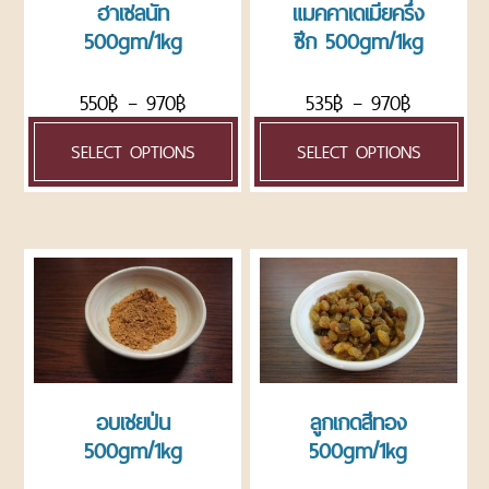
ฮาเซลนัท
แมคคาเดเมียครึ่ง
ข่าวสาร
500gm/1kg
ซีก 500gm/1kg
เกี่ยว
กับ
550
฿
–
970
฿
535
฿
–
970
฿
เรา
ติดต่อ
SELECT OPTIONS
SELECT OPTIONS
เรา
อบเชยป่น
ลูกเกดสีทอง
500gm/1kg
500gm/1kg