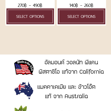
270
฿
–
490
฿
140
฿
–
260
฿
SELECT OPTIONS
SELECT OPTIONS