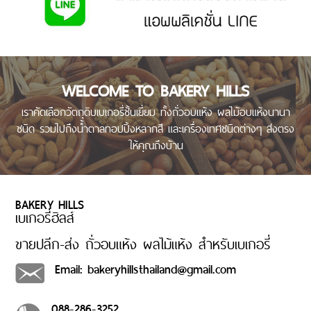
WELCOME TO BAKERY HILLS
เราคัดเลือกวัตถุดิบเบเกอรี่ชั้นเยี่ยม ทั้งถั่วอบแห้ง ผลไม้อบแห้งนานา
ชนิด รวมไปถึงน้ำตาลทอปปิ้งหลากสี และเครื่องเทศชนิดต่างๆ ส่งตรง
ให้คุณถึงบ้าน
BAKERY HILLS
เบเกอรี่ฮิลส์
ขายปลีก-ส่ง ถั่วอบแห้ง ผลไม้แห้ง สำหรับเบเกอรี่
Email: bakeryhillsthailand@gmail.com
088-286-3252