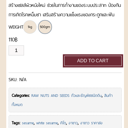
ทาน
สร้างเซลส์ผิวหนังใหม่ ช่วยในการทำงานของระบบประสาท ป้องกัน
การเกิดโรคเหน็บชา เสริมสร้างความแข็งแรงของกระดูกและฟัน
แจ้ง
วิธีการชำระสินค้า
โอน
WEIGHT
เงิน
1kg
500gm
วิธี
110
฿
การ
งา
สั่ง
สินค้า
ขาว
ADD TO CART
วิธี
เม็ด
การ
SKU:
N/A
ชำระ
500gm/1kg
เงิน
quantity
Categories:
,
RAW NUTS AND SEEDS ถั่วและธัญพืชชนิดดิบ
สินค้า
เช็ค
การจัดส่ง
เลข
ทั้งหมด
ที่
พัสดุ
Tags:
,
,
,
,
sesame
white sesame
คีโต
งาขาว
งาขาว ราคาส่ง
อัตรา