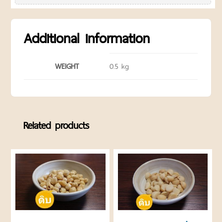
ค่า
ส่ง
สินค้า
Additional information
รีวิว
เพิ่มเติม
ลูกค้า
WEIGHT
0.5 kg
ขายส่ง
เงื่อนไข
การ
คืน
Related products
สินค้า
นโยบาย
ความ
เป็น
ส่วน
ตัว
บล็อค
และ