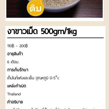
ROASTED
NUTS
AND
SEEDS
งาขาวเม็ด 500gm/1kg
ถั่ว
และ
ธัญพืช
อบ
฿
฿
110
–
200
แพ็ค
อายุสินค้า
ถุง
6 เดือน
CHOCOLATE
การเก็บรักษา
AND
CONFECTIONARY
เก็บในที่แห้งและเย็น อุณหภูมิ 0-5°c
ช็อค
แหล่งกำเนิด
โก
แลต
Thailand
และ
คำอธิบาย
น้ำตาล
ตกแต่ง