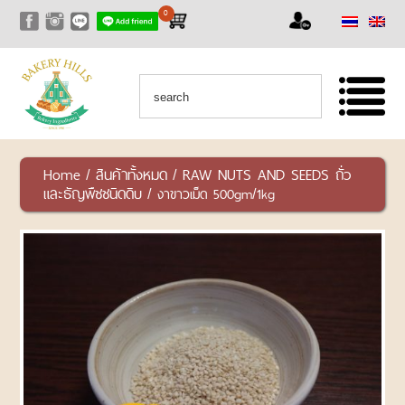
0
หน้าแรก
สินค้า
สินค้า
ทั้งหมด
เซ็ท
Home
สินค้าทั้งหมด
RAW NUTS AND SEEDS ถั่ว
/
/
สุด
และธัญพืชชนิดดิบ
/ งาขาวเม็ด 500gm/1kg
คุ้ม
RAW
NUTS
AND
SEEDS
ถั่ว
และ
ธัญพืช
ชนิด
ดิบ