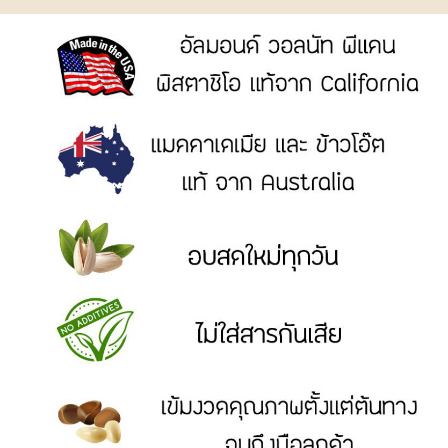
ทาน
REPORT
HOW TO PAYMENT
PAYMENT
HOW
TO
ORDER
PAYMENT
METHOD
CHECK
SHIPMENT
PARCEL
NUMBER
SHIPPING
RATES
CUSTOMER
MORE
REVIEWS