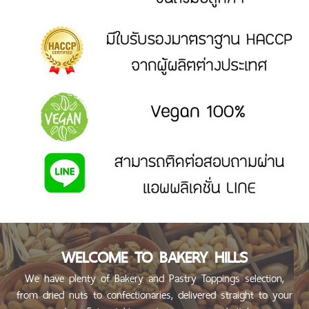
WHOLESALE
RETURN
POLICY
PRIVACY
POLICY
FOR
CUSTOMER
BLOGS
AND
NEWS
ABOUT
US
CONTACT
US
WELCOME TO BAKERY HILLS
We have plenty of Bakery and Pastry Toppings selection,
from dried nuts to confectionaries, delivered straight to your