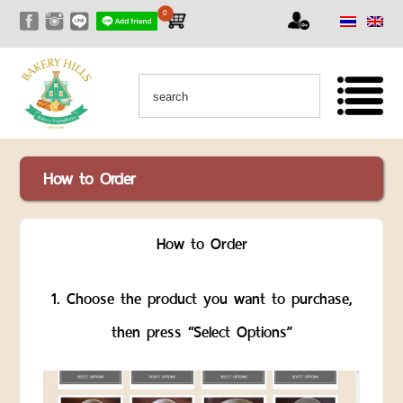
0
HOME
ALL
PRODUCTS
PRODUCTS
เซ็ท
How to Order
สุด
คุ้ม
RAW
How to Order
NUTS
AND
SEEDS
1. Choose the product you want to purchase,
ถั่ว
then press “Select Options”
และ
ธัญพืช
ชนิด
ดิบ