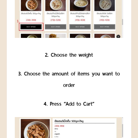
ROASTED
NUTS
AND
SEEDS
ถั่ว
และ
ธัญพืช
2. Choose the weight
อบ
แพ็ค
ถุง
3. Choose the amount of items you want to
CHOCOLATE
order
AND
CONFECTIONARY
ช็อค
4. Press “Add to Cart”
โก
แลต
และ
น้ำตาล
ตกแต่ง