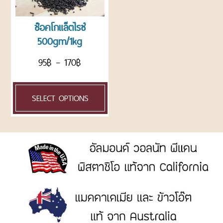
ROASTED
NUTS
ช๊อคโกแล็ตไรซ์
AND
500gm/1kg
SEEDS
ถั่ว
95
฿
–
170
฿
และ
ธัญพืช
อบ
SELECT OPTIONS
แพ็ค
ถุง
CHOCOLATE
AND
CONFECTIONARY
ช็อค
โก
แลต
และ
น้ำตาล
ตกแต่ง