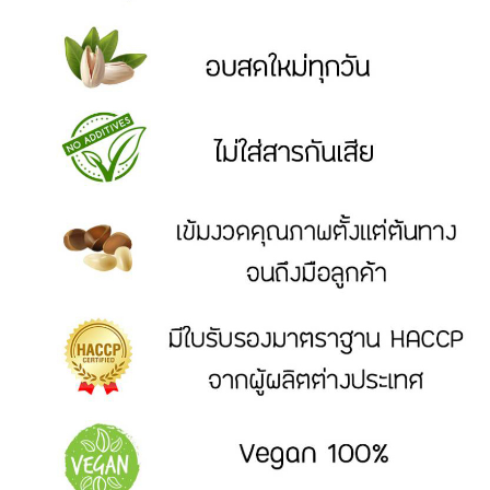
ขนม
DRIED
AND
PROCESSED
FRUITS
ผล
ไม้
อบ
แห้ง
และ
ผล
ไม้
แปรรูป
READY
TO
EAT
ผลิตภัณฑ์
อบ
พร้อม