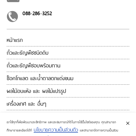
ค่า
ส่ง
088-286-3252
สินค้า
รีวิว
เพิ่มเติม
ลูกค้า
หน้าแรก
ขายส่ง
ถั่วและธัญพืชชนิดดิบ
เงื่อนไข
ถั่วและธัญพืชอบพร้อมทาน
การ
คืน
ช็อคโกแลต และน้ำตาลตกแต่งขนม
สินค้า
นโยบาย
ผลไม้อบแห้ง และ ผลไม้แปรรูป
ความ
เครื่องเทศ และ อื่นๆ
เป็น
ส่วน
ติดต่อเรา
ตัว
เราใช้คุกกี้เพื่อพัฒนาประสิทธิภาพ และประสบการณ์ที่ดีในการใช้เว็บไซต์ของคุณ คุณสามารถ
บล็อค
นโยบายความเป็นส่วนตัว
ศึกษารายละเอียดได้ที่
และสามารถจัดการความเป็นส่วน
และ