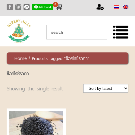
0
หน้าแรก
สินค้า
สินค้า
ทั้งหมด
เซ็ท
Home
/ Products tagged “ช๊อคไรซ์ราคา”
สุด
คุ้ม
ช๊อคไรซ์ราคา
RAW
NUTS
Showing the single result
AND
SEEDS
ถั่ว
และ
ธัญพืช
ชนิด
ดิบ