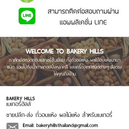
ทาน
แจ้ง
วิธีการชำระสินค้า
โอน
เงิน
วิธี
การ
WELCOME TO BAKERY HILLS
สั่ง
สินค้า
เราคัดเลือกวัตถุดิบเบเกอรี่ชั้นเยี่ยม ทั้งถั่วอบแห้ง ผลไม้อบแห้งนานา
ชนิด รวมไปถึงน้ำตาลทอปปิ้งหลากสี และเครื่องเทศชนิดต่างๆ ส่งตรง
วิธี
ให้คุณถึงบ้าน
การ
ชำระ
เงิน
เช็ค
BAKERY HILLS
การจัดส่ง
เบเกอรี่ฮิลส์
เลข
ที่
ขายปลีก-ส่ง ถั่วอบแห้ง ผลไม้แห้ง สำหรับเบเกอรี่
พัสดุ
Email: bakeryhillsthailand@gmail.com
อัตรา