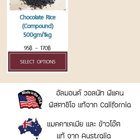
ROASTED
NUTS
Chocolate Rice
AND
(Compound)
SEEDS
500gm/1kg
ถั่ว
และ
95
฿
–
170
฿
ธัญพืช
อบ
SELECT OPTIONS
แพ็ค
ถุง
CHOCOLATE
AND
CONFECTIONARY
ช็อค
โก
แลต
และ
น้ำตาล
ตกแต่ง