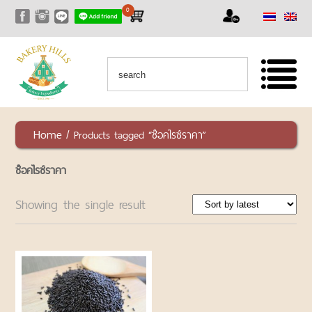
0
HOME
ALL
PRODUCTS
PRODUCTS
เซ็ท
Home
/ Products tagged “ช๊อคไรซ์ราคา”
สุด
คุ้ม
ช๊อคไรซ์ราคา
RAW
NUTS
Showing the single result
AND
SEEDS
ถั่ว
และ
ธัญพืช
ชนิด
ดิบ