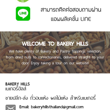
ทาน
REPORT
HOW TO PAYMENT
PAYMENT
HOW
TO
ORDER
WELCOME TO BAKERY HILLS
PAYMENT
We have plenty of Bakery and Pastry Toppings selection,
METHOD
from dried nuts to confectionaries, delivered straight to your
CHECK
SHIPMENT
door. Enjoy taking a tour on our website!
PARCEL
NUMBER
SHIPPING
BAKERY HILLS
RATES
เบเกอรี่ฮิลส์
CUSTOMER
ขายปลีก-ส่ง ถั่วอบแห้ง ผลไม้แห้ง สำหรับเบเกอรี่
MORE
REVIEWS
Email: bakeryhillsthailand@gmail.com