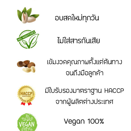
ขนม
DRIED
AND
PROCESSED
FRUITS
ผล
ไม้
อบ
แห้ง
และ
ผล
ไม้
แปรรูป
READY
TO
EAT
ผลิตภัณฑ์
อบ
พร้อม