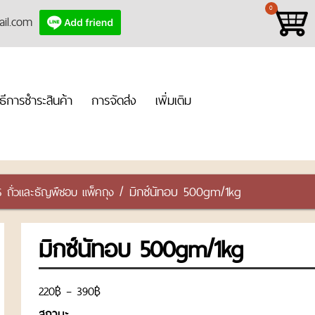
0
ail.com
ิธีการชำระสินค้า
การจัดส่ง
เพิ่มเติม
/ มิกซ์นัทอบ 500gm/1kg
ั่วและธัญพืชอบ แพ็คถุง
มิกซ์นัทอบ 500gm/1kg
฿
฿
220
–
390
สถานะ