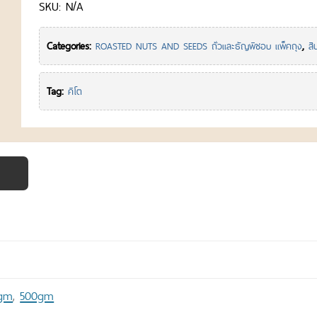
SKU:
N/A
500gm/1kg
quantity
Categories:
,
ROASTED NUTS AND SEEDS ถั่วและธัญพืชอบ แพ็คถุง
สิ
Tag:
คีโต
gm
500gm
,