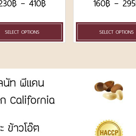
230
฿
–
410
฿
160
฿
–
295
SELECT OPTIONS
SELECT OPTIONS