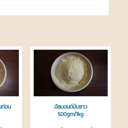
่นท่อน
อัลมอนด์ป่นขาว
500gm/1kg