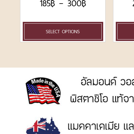
185
฿
–
300
฿
SELECT OPTIONS