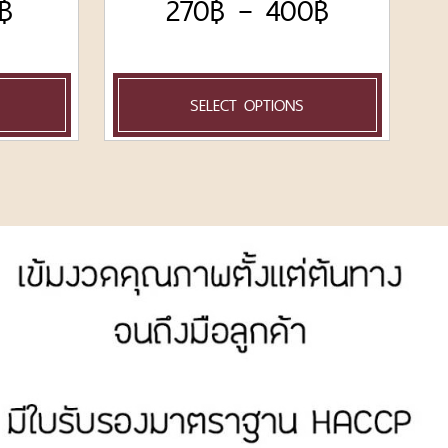
฿
270
฿
–
400
฿
SELECT OPTIONS