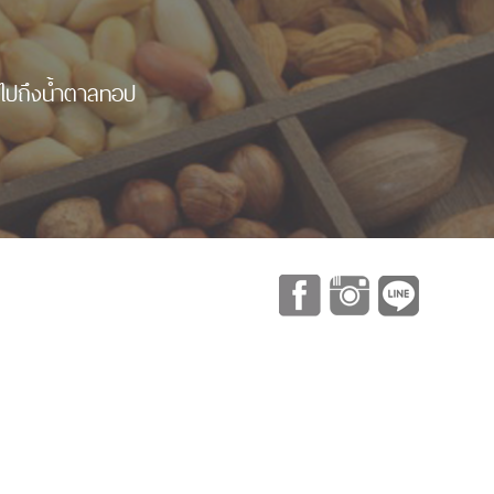
วมไปถึงน้ำตาลทอป