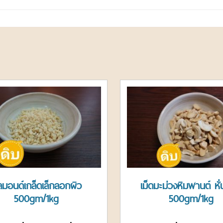
ลมอนด์เกล็ดเล็กลอกผิว
เม็ดมะม่วงหิมพานต์ หั
500gm/1kg
500gm/1kg