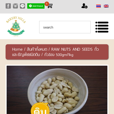
0
หน้าแรก
สินค้า
สินค้า
ทั้งหมด
เซ็ท
Home
สินค้าทั้งหมด
RAW NUTS AND SEEDS ถั่ว
/
/
สุด
และธัญพืชชนิดดิบ
/ ถั่วลิสง 500gm/1kg
คุ้ม
RAW
NUTS
AND
SEEDS
ถั่ว
และ
ธัญพืช
ชนิด
ดิบ