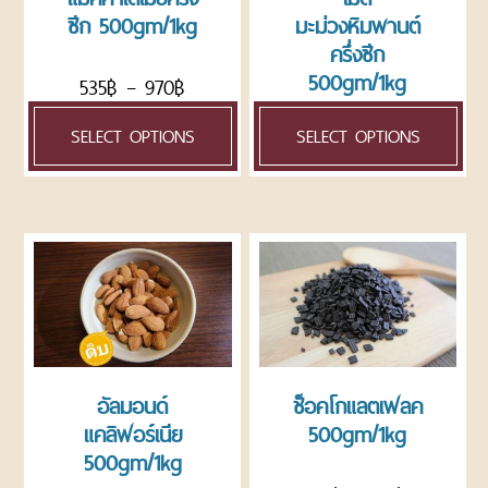
ค่า
ซีก 500gm/1kg
มะม่วงหิมพานต์
ส่ง
ครึ่งซีก
สินค้า
500gm/1kg
535
฿
–
970
฿
รีวิว
เพิ่มเติม
ลูกค้า
SELECT OPTIONS
SELECT OPTIONS
190
฿
–
340
฿
ขายส่ง
เงื่อนไข
การ
คืน
สินค้า
นโยบาย
ความ
เป็น
ส่วน
อัลมอนด์
ช็อคโกแลตเฟลค
ตัว
แคลิฟอร์เนีย
500gm/1kg
บล็อค
500gm/1kg
และ