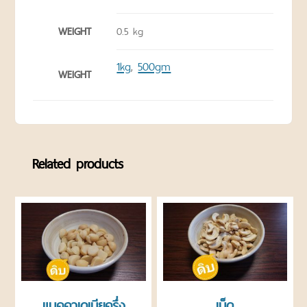
ทาน
WEIGHT
0.5 kg
แจ้ง
วิธีการชำระสินค้า
โอน
เงิน
1kg
500gm
,
WEIGHT
วิธี
การ
สั่ง
สินค้า
วิธี
Related products
การ
ชำระ
เงิน
เช็ค
การจัดส่ง
เลข
ที่
พัสดุ
อัตรา
แมคคาเดเมียครึ่ง
เม็ด