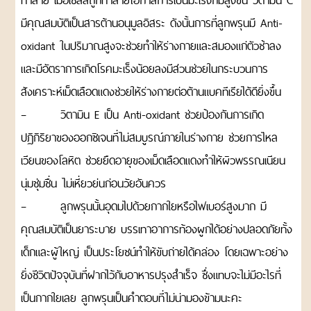
ทำลาย เมื่อเซลล์ถูกทำลายโอกาสการเป็นมะเร็งก็มีสูงขึ้น วิตามิน C
ทาน
มีคุณสมบัติเป็นสารต้านอนุมูลอิสระ ดังนั้นการที่ลูกพรุนมี Anti-
แจ้ง
วิธีการชำระสินค้า
oxidant ในปริมาณสูงจะช่วยทำให้ร่างกายและสมองแก่ตัวช้าลง
โอน
เงิน
และมีอัตราการเกิดโรคมะเร็งน้อยลงมีส่วนช่วยในกระบวนการ
สังเคราะห์เม็ดเลือดแดงช่วยให้ร่างกายต่อต้านแบคทีเรียได้ดียิ่งขึ้น
วิธี
การ
– วิตามิน E เป็น Anti-oxidant ช่วยป้องกันการเกิด
สั่ง
ปฏิกิริยาของออกซิเจนที่ไม่สมบูรณ์ภายในร่างกาย ช่วยการไหล
สินค้า
เวียนของโลหิต ช่วยยืดอายุของเม็ดเลือดแดงทำให้ผิวพรรณเนียน
วิธี
การ
นุ่มชุ่มชื่น ไม่เหี่ยวย่นก่อนวัยอันควร
ชำระ
– ลูกพรุนนั้นอุดมไปด้วยกากใยหรือไฟเบอร์สูงมาก มี
เงิน
คุณสมบัติเป็นยาระบาย บรรเทาอาการท้องผูกได้อย่างปลอดภัยทั้ง
เช็ค
การจัดส่ง
เลข
เด็กและผู้ใหญ่ เป็นประโยชน์ทำให้ขับถ่ายได้คล่อง โดยเฉพาะอย่าง
ที่
ยิ่งชีวิตปัจจุบันที่ฝากไว้กับอาหารปรุงสำเร็จ ซึ่งแทบจะไม่มีอะไรที่
พัสดุ
เป็นกากใยเลย ลูกพรุนเป็นคำตอบที่ไม่น่ามองข้ามนะคะ
อัตรา