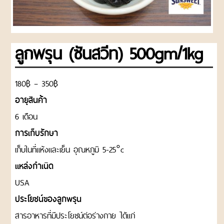
ROASTED
NUTS
AND
ลูกพรุน (ซันสวีท) 500gm/1kg
SEEDS
ถั่ว
และ
ธัญพืช
฿
฿
180
–
350
อบ
อายุสินค้า
แพ็ค
ถุง
6 เดือน
CHOCOLATE
การเก็บรักษา
AND
เก็บในที่แห้งและเย็น อุณหภูมิ 5-25°c
CONFECTIONARY
ช็อค
แหล่งกำเนิด
โก
USA
แลต
และ
ประโยชน์ของลูกพรุน
น้ำตาล
สารอาหารที่มีประโยชน์ต่อร่างกาย ได้แก่
ตกแต่ง