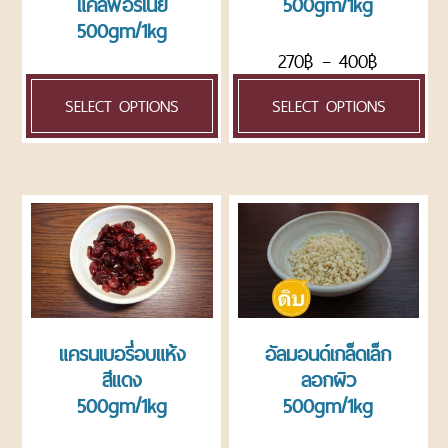
แคลิฟอร์เนีย
500gm/1kg
500gm/1kg
270
฿
–
400
฿
220
฿
–
380
฿
SELECT OPTIONS
SELECT OPTIONS
แครนเบอรี่อบแห้ง
อัลมอนด์เกล็ดเล็ก
สีแดง
ลอกผิว
500gm/1kg
500gm/1kg