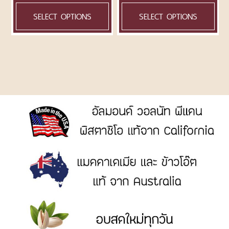
190
฿
–
365
฿
230
฿
–
410
฿
SELECT OPTIONS
SELECT OPTIONS