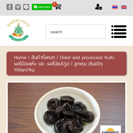
0
หน้าแรก
สินค้า
สินค้า
ทั้งหมด
เซ็ท
Home
สินค้าทั้งหมด
Dried and processed fruits
/
/
สุด
ผลไม้อบแห้ง และ ผลไม้แปรรูป
/ ลูกพรุน (ซันสวีท)
คุ้ม
500gm/1kg
RAW
NUTS
AND
SEEDS
ถั่ว
และ
ธัญพืช
ชนิด
ดิบ