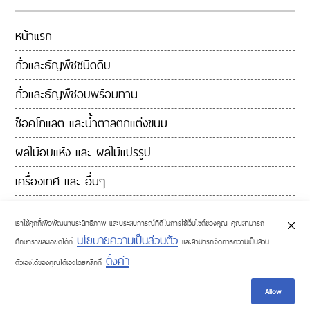
หน้าแรก
ถั่วและธัญพืชชนิดดิบ
ถั่วและธัญพืชอบพร้อมทาน
ช็อคโกแลต และน้ำตาลตกแต่งขนม
ผลไม้อบแห้ง และ ผลไม้แปรรูป
เครื่องเทศ และ อื่นๆ
ติดต่อเรา
เราใช้คุกกี้เพื่อพัฒนาประสิทธิภาพ และประสบการณ์ที่ดีในการใช้เว็บไซต์ของคุณ คุณสามารถ
นโยบายความเป็นส่วนตัว
ศึกษารายละเอียดได้ที่
และสามารถจัดการความเป็นส่วน
ตั้งค่า
ตัวเองได้ของคุณได้เองโดยคลิกที่
Allow
© COPYRIGHTS 2016 BAKERY HILLS. ALL RIGHTS RESERVED.