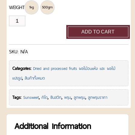
ค่า
WEIGHT
1kg
500gm
ส่ง
สินค้า
ลูก
รีวิว
เพิ่มเติม
พรุน
ADD TO CART
ลูกค้า
(ซัน
ขายส่ง
SKU:
N/A
สวีท)
เงื่อนไข
การ
500gm/1kg
Categories:
Dried and processed fruits ผลไม้อบแห้ง และ ผลไม้
คืน
quantity
สินค้า
,
แปรรูป
สินค้าทั้งหมด
นโยบาย
ความ
Tags:
,
,
,
,
,
Sunsweet
คีโต
ซันสวีท
พรุน
ลูกพรุน
ลูกพรุนราคา
เป็น
ส่วน
ตัว
Additional information
บล็อค
และ