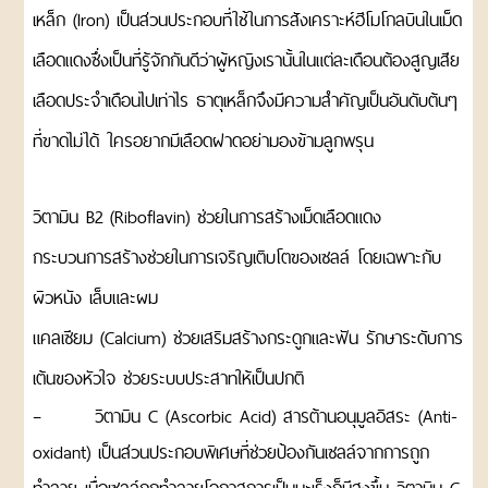
ขนม
เหล็ก (Iron) เป็นส่วนประกอบที่ใช้ในการสังเคราะห์ฮีโมโกลบินในเม็ด
DRIED
เลือดแดงซึ่งเป็นที่รู้จักกันดีว่าผู้หญิงเรานั้นในแต่ละเดือนต้องสูญเสีย
AND
เลือดประจำเดือนไปเท่าไร ธาตุเหล็กจึงมีความสำคัญเป็นอันดับต้นๆ
PROCESSED
FRUITS
ที่ขาดไม่ได้ ใครอยากมีเลือดฝาดอย่ามองข้ามลูกพรุน
ผล
ไม้
อบ
วิตามิน B2 (Riboflavin) ช่วยในการสร้างเม็ดเลือดแดง
แห้ง
และ
กระบวนการสร้างช่วยในการเจริญเติบโตของเซลล์ โดยเฉพาะกับ
ผล
ไม้
ผิวหนัง เล็บและผม
แปรรูป
แคลเซียม (Calcium) ช่วยเสริมสร้างกระดูกและฟัน รักษาระดับการ
READY
เต้นของหัวใจ ช่วยระบบประสาทให้เป็นปกติ
TO
EAT
– วิตามิน C (Ascorbic Acid) สารต้านอนุมูลอิสระ (Anti-
ผลิตภัณฑ์
oxidant) เป็นส่วนประกอบพิเศษที่ช่วยป้องกันเซลล์จากการถูก
อบ
พร้อม