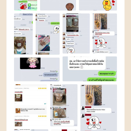
ROASTED
NUTS
AND
SEEDS
ถั่ว
และ
ธัญพืช
อบ
แพ็ค
ถุง
CHOCOLATE
AND
CONFECTIONARY
ช็อค
โก
แลต
และ
น้ำตาล
ตกแต่ง