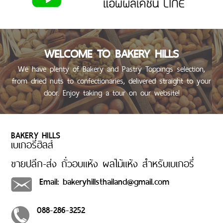
WHOLESALE
RETURN
POLICY
PRIVACY
WELCOME TO BAKERY HILLS
POLICY
We have plenty of Bakery and Pastry Toppings selection,
FOR
from dried nuts to confectionaries, delivered straight to your
CUSTOMER
door. Enjoy taking a tour on our website!
BLOGS
AND
NEWS
BAKERY HILLS
ABOUT
เบเกอรี่ฮิลส์
US
ขายปลีก-ส่ง ถั่วอบแห้ง ผลไม้แห้ง สำหรับเบเกอรี่
CONTACT
US
Email: bakeryhillsthailand@gmail.com
088-286-3252