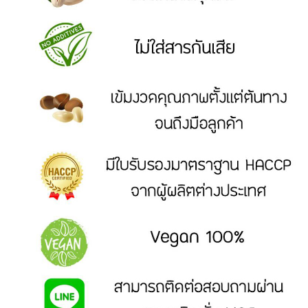
ทาน
REPORT
HOW TO PAYMENT
PAYMENT
HOW
TO
ORDER
PAYMENT
METHOD
CHECK
SHIPMENT
PARCEL
NUMBER
SHIPPING
RATES
CUSTOMER
MORE
REVIEWS