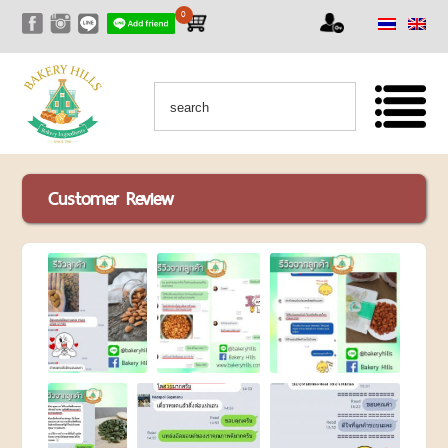
0
HOME
ALL
PRODUCTS
PRODUCTS
เซ็ท
Customer Review
สุด
คุ้ม
RAW
NUTS
AND
SEEDS
ถั่ว
และ
ธัญพืช
ชนิด
ดิบ