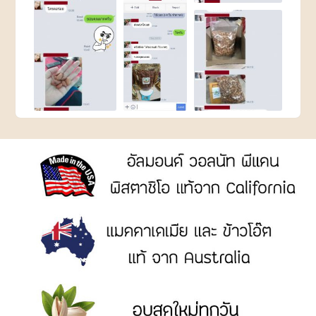
ขนม
DRIED
AND
PROCESSED
FRUITS
ผล
ไม้
อบ
แห้ง
และ
ผล
ไม้
แปรรูป
READY
TO
EAT
ผลิตภัณฑ์
อบ
พร้อม